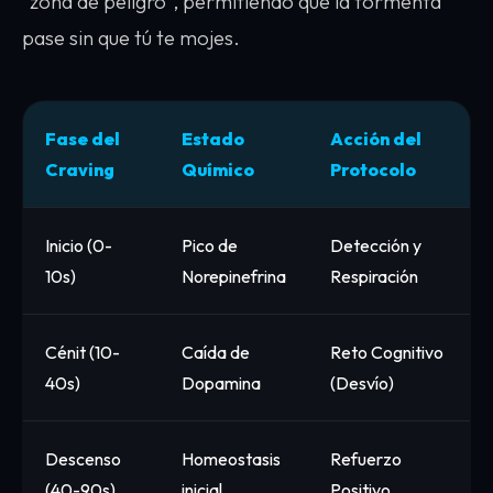
"zona de peligro", permitiendo que la tormenta
pase sin que tú te mojes.
Fase del
Estado
Acción del
Craving
Químico
Protocolo
Inicio (0-
Pico de
Detección y
10s)
Norepinefrina
Respiración
Cénit (10-
Caída de
Reto Cognitivo
40s)
Dopamina
(Desvío)
Descenso
Homeostasis
Refuerzo
(40-90s)
inicial
Positivo